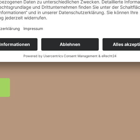
 - überzeugende
cht
stellungen sind vielschichtig
ragweite. Umso wichtiger ist