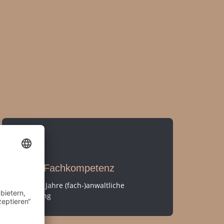
Hohe Fachkompetenz
Über 40 Jahre (fach-)anwaltliche
Erfahrung